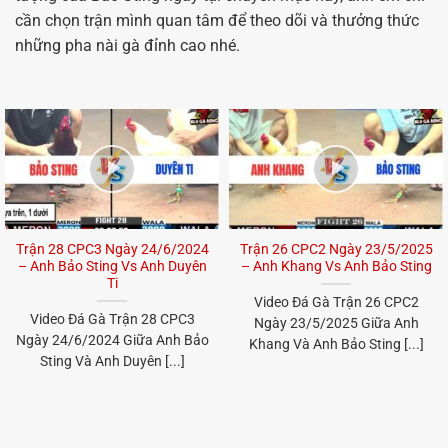
cần chọn trận mình quan tâm để theo dõi và thưởng thức
những pha nài gà đỉnh cao nhé.
Trận 28 CPC3 Ngày 24/6/2024
Trận 26 CPC2 Ngày 23/5/2025
– Anh Bảo Sting Vs Anh Duyên
– Anh Khang Vs Anh Bảo Sting
Ti
Video Đá Gà Trận 26 CPC2
Video Đá Gà Trận 28 CPC3
Ngày 23/5/2025 Giữa Anh
Ngày 24/6/2024 Giữa Anh Bảo
Khang Và Anh Bảo Sting [...]
Sting Và Anh Duyên [...]