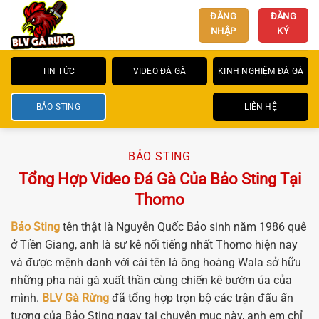
Chuyển
ĐĂNG
ĐĂNG
đến
NHẬP
KÝ
nội
dung
TIN TỨC
VIDEO ĐÁ GÀ
KINH NGHIỆM ĐÁ GÀ
BẢO STING
LIÊN HỆ
BẢO STING
Tổng Hợp Video Đá Gà Của Bảo Sting Tại
Thomo
Bảo Sting
tên thật là Nguyễn Quốc Bảo sinh năm 1986 quê
ở Tiền Giang, anh là sư kê nổi tiếng nhất Thomo hiện nay
và được mệnh danh với cái tên là ông hoàng Wala sở hữu
những pha nài gà xuất thần cùng chiến kê bướm úa của
mình.
BLV Gà Rừng
đã tổng hợp trọn bộ các trận đấu ấn
tượng của Bảo Sting ngay tại chuyên mục này, anh em chỉ