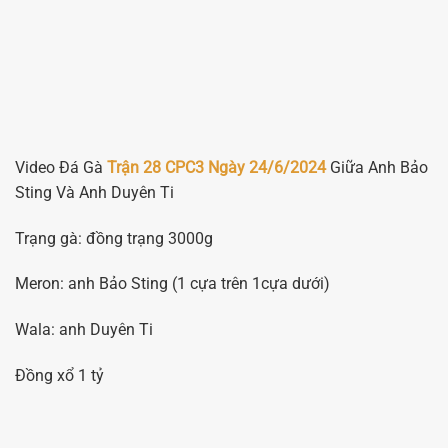
Video Đá Gà
Trận 28 CPC3 Ngày 24/6/2024
Giữa Anh Bảo
Sting Và Anh Duyên Ti
Trạng gà: đồng trạng 3000g
Meron: anh Bảo Sting (1 cựa trên 1cựa dưới)
Wala: anh Duyên Ti
Đồng xổ 1 tỷ