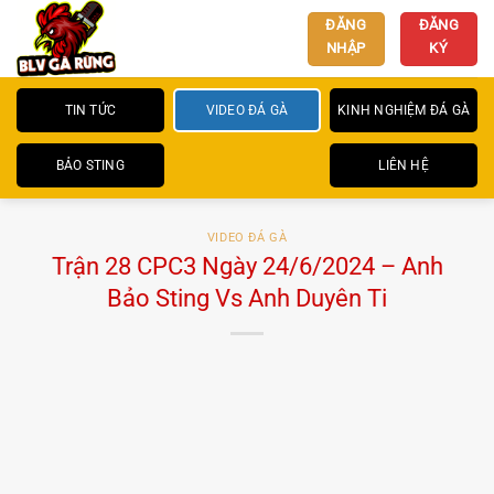
Chuyển
ĐĂNG
ĐĂNG
đến
NHẬP
KÝ
nội
dung
TIN TỨC
VIDEO ĐÁ GÀ
KINH NGHIỆM ĐÁ GÀ
BẢO STING
LIÊN HỆ
VIDEO ĐÁ GÀ
Trận 28 CPC3 Ngày 24/6/2024 – Anh
Bảo Sting Vs Anh Duyên Ti