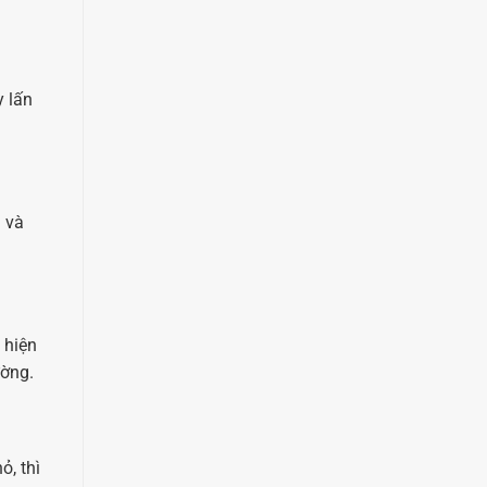
y lấn
 và
 hiện
ường.
ỏ, thì