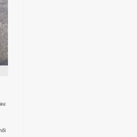
au:
nối