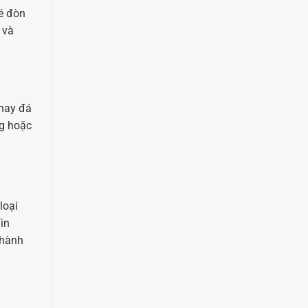
né đòn
 và
 hay đá
ng hoặc
loại
ìn
thành