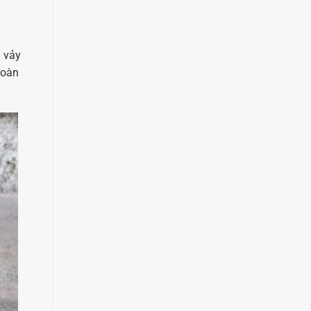
a vảy
hoàn