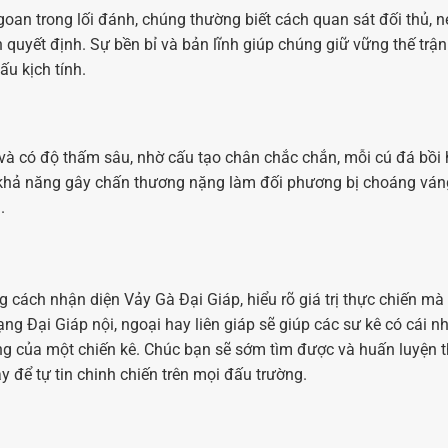
goan trong lối đánh, chúng thường biết cách quan sát đối thủ, 
 quyết định. Sự bền bỉ và bản lĩnh giúp chúng giữ vững thế trận
ấu kịch tính.
và có độ thấm sâu, nhờ cấu tạo chân chắc chắn, mỗi cú đá bồi
 khả năng gây chấn thương nặng làm đối phương bị choáng vá
.
cách nhận diện Vảy Gà Đại Giáp, hiểu rõ giá trị thực chiến mà 
ng Đại Giáp nội, ngoại hay liên giáp sẽ giúp các sư kê có cái nh
ng của một chiến kê. Chúc bạn sẽ sớm tìm được và huấn luyện 
để tự tin chinh chiến trên mọi đấu trường.