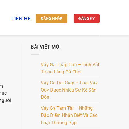
LIÊN HỆ
ĐĂNG NHẬP
ĐĂNG KÝ
BÀI VIẾT MỚI
Vảy Gà Thập Cựa – Linh Vật
Trong Làng Gà Chọi
Vảy Gà Đại Giáp – Loại Vảy
ềm
Quý Được Nhiều Sư Kê Săn
 mục
Đón
 người
Vảy Gà Tam Tài – Những
Đặc Điểm Nhận Biết Và Các
Loại Thường Gặp