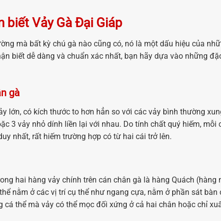
 biết Vảy Gà Đại Giáp
hường mà bất kỳ chú gà nào cũng có, nó là một dấu hiệu của nh
 nhận biết dễ dàng và chuẩn xác nhất, bạn hãy dựa vào những đ
ân gà
y lớn, có kích thước to hơn hẳn so với các vảy bình thường xun
c 3 vảy nhỏ dính liền lại với nhau. Do tính chất quý hiếm, mỗi
y nhất, rất hiếm trường hợp có từ hai cái trở lên.
rong hai hàng vảy chính trên cán chân gà là hàng Quách (hàng 
thể nằm ở các vị trí cụ thể như ngang cựa, nằm ở phần sát bàn
g cá thể mà vảy có thể mọc đối xứng ở cả hai chân hoặc chỉ xuấ