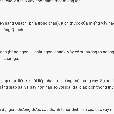
hất của 2 đến 3 vảy nhỏ thành một miếng lớn.
n hàng Quách (phía trong chân). Kích thước của miếng vảy nà
g hàng Quách.
hành (hàng ngoại – phía ngoài chân). Vảy có xu hướng to ngang
án chân gà.
 giáp mọc liền kề, nối tiếp nhau trên cùng một hàng vảy. Sự xuất
ảng giáp dài và dày hơn hẳn so với loại đại giáp đơn thông th
i đại giáp thường được cấu thành từ sự dính liền của các vảy nh