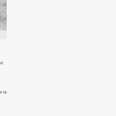
hư:
o ra