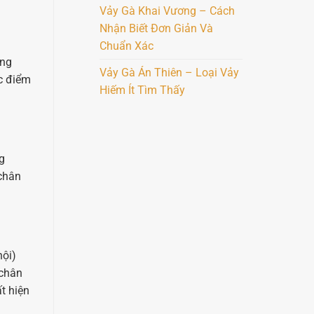
Vảy Gà Khai Vương – Cách
Nhận Biết Đơn Giản Và
Chuẩn Xác
ững
Vảy Gà Án Thiên – Loại Vảy
ặc điểm
Hiếm Ít Tìm Thấy
g
 chân
nội)
 chân
t hiện