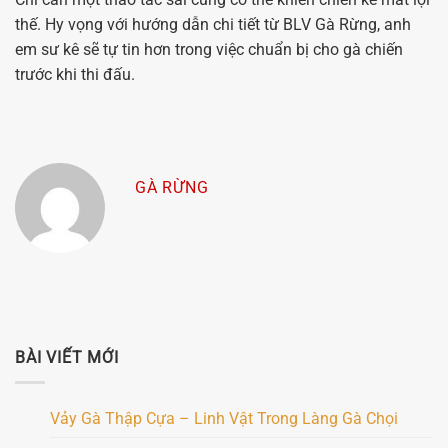
thế. Hy vọng với hướng dẫn chi tiết từ BLV Gà Rừng, anh
em sư kê sẽ tự tin hơn trong việc chuẩn bị cho gà chiến
trước khi thi đấu.
GÀ RỪNG
BÀI VIẾT MỚI
Vảy Gà Thập Cựa – Linh Vật Trong Làng Gà Chọi