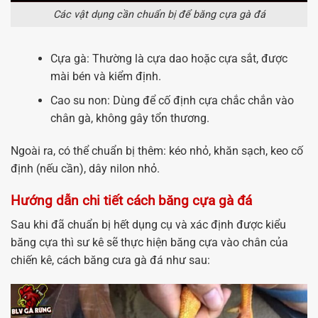
Các vật dụng cần chuẩn bị để băng cựa gà đá
Cựa gà: Thường là cựa dao hoặc cựa sắt, được
mài bén và kiểm định.
Cao su non: Dùng để cố định cựa chắc chắn vào
chân gà, không gây tổn thương.
Ngoài ra, có thể chuẩn bị thêm: kéo nhỏ, khăn sạch, keo cố
định (nếu cần), dây nilon nhỏ.
Hướng dẫn chi tiết cách băng cựa gà đá
Sau khi đã chuẩn bị hết dụng cụ và xác định được kiểu
băng cựa thì sư kê sẽ thực hiện băng cựa vào chân của
chiến kê, cách băng cưa gà đá như sau: