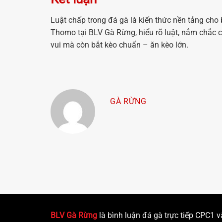
Luật chấp trong đá gà là kiến thức nền tảng cho 
Thomo tại BLV Gà Rừng, hiểu rõ luật, nắm chắc c
vui mà còn bắt kèo chuẩn – ăn kèo lớn.
GÀ RỪNG
BLV Gà Rừng
là bình luận đá gà trực tiếp CPC1 