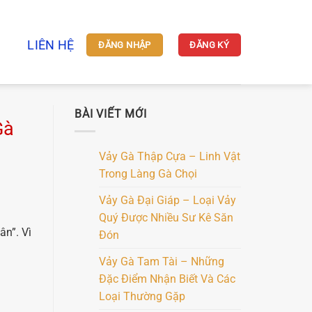
LIÊN HỆ
ĐĂNG NHẬP
ĐĂNG KÝ
BÀI VIẾT MỚI
Gà
Vảy Gà Thập Cựa – Linh Vật
Trong Làng Gà Chọi
Vảy Gà Đại Giáp – Loại Vảy
Quý Được Nhiều Sư Kê Săn
ân”. Vì
Đón
Vảy Gà Tam Tài – Những
Đặc Điểm Nhận Biết Và Các
Loại Thường Gặp