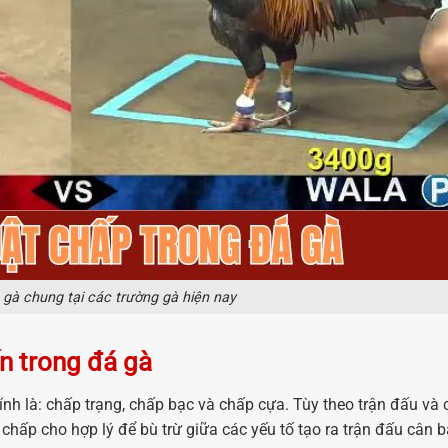
gà chung tại các trường gà hiện nay
n trong đá gà
h là: chấp trạng, chấp bạc và chấp cựa. Tùy theo trận đấu và 
 chấp cho hợp lý để bù trừ giữa các yếu tố tạo ra trận đấu cân 