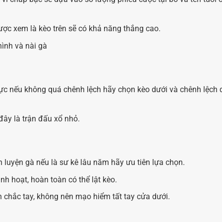
ợc xem là kèo trên sẽ có khả năng thắng cao.
ình và nài gà
hực nếu không quá chênh lệch hãy chọn kèo dưới và chênh lệch 
đây là trận đấu xổ nhỏ.
n luyện gà nếu là sư kê lâu năm hãy ưu tiên lựa chọn.
inh hoạt, hoàn toàn có thể lật kèo.
h chắc tay, không nên mạo hiểm tất tay cửa dưới.