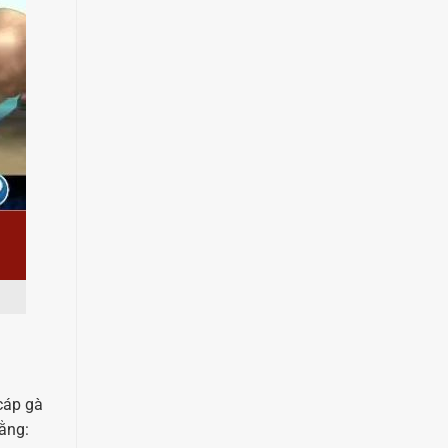
cáp gà
bằng: