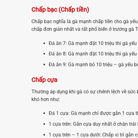
Chấp bạc (Chấp tiền)
Chấp bạc nghĩa là gà mạnh chấp tiền cho gà yếu 
chấp đơn giản nhất và rất phổ biến ở trường gà 
Đá ăn 7: Gà mạnh đặt 10 triệu thì gà yếu 
Đá ăn 8: Gà mạnh đặt 10 triệu thì gà yếu 
Đá ăn 9: Gà mạnh bỏ 10 triệu – gà yếu bỏ
Chấp cựa
Thường áp dụng khi gà có sự chênh lệch về sức b
khó hơn như:
Đá 1 cựa: Gà mạnh chỉ được gắn 1 cựa th
1 cựa trên: Gắn cựa duy nhất ở chân trái
1 cựa trên – 1 cựa dưới: Chấp vị trí gắn c