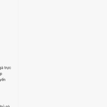
gà trực
ấp
uyến
chủ gà