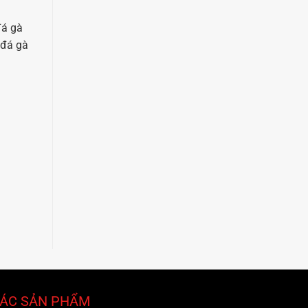
đá gà
 đá gà
ÁC SẢN PHẨM