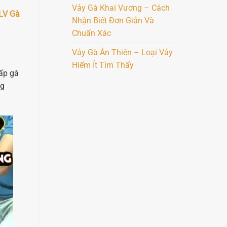
Vảy Gà Khai Vương – Cách
LV Gà
Nhận Biết Đơn Giản Và
Chuẩn Xác
Vảy Gà Án Thiên – Loại Vảy
Hiếm Ít Tìm Thấy
ấp gà
ng