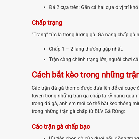
Đá 2 cựa trên: Gắn cả hai cựa ở vị trí kh
Chấp trạng
“Trạng” tức là trọng lượng gà. Gà nặng chấp gà 
Chấp 1 – 2 lạng thường gặp nhất.
Trận càng chênh trạng lớn, người chơi cần
Cách bắt kèo trong những trậ
Các trận đá gà thomo được đưa lên để cá cược đá
tuyến trong những trận gà chấp là kỹ năng quan t
trong đá gà, anh em mới có thể bắt kèo thông min
trong những trận gà chấp từ BLV Gà Rừng:
Các trận gà chấp bạc
Ưu tiên chọn gà cửa dưới nếu đồng trạng 